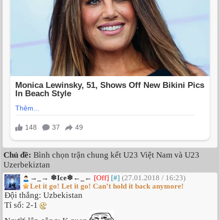
Chủ đề:
Bình chọn trận chung kết U23 Việt Nam và U23
Uzerbekiztan
→_→ ❄Ice❄←_←
[Off]
[#]
(27.01.2018 / 16:23)
Let it go! Let it go! Can’t hold it back anymore!
Đội thắng: Uzbekistan
Tỉ số: 2-1