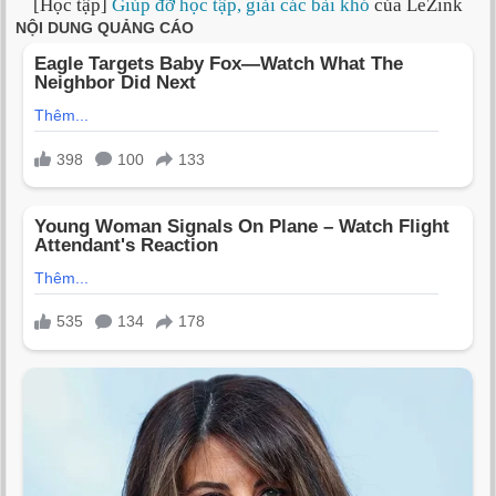
[Học tập]
Giúp đỡ học tập, giải các bài khó
của LeZink