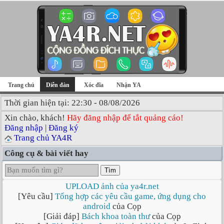
Trang chủ
Diễn đàn
Xóc đĩa
Nhận YA
Thời gian hiện tại: 22:30 - 08/08/2026
Xin chào, khách!
Hãy đăng nhập để tắt quảng cáo!
Đăng nhập
|
Đăng ký
Trang chủ YA4R
Công cụ & bài viết hay
Tìm
UPLOAD ảnh của ya4r.net
[Yêu cầu]
Tổng hợp các yêu cầu game, ứng dụng cho
android
của Cọp
[Giải đáp]
Bách khoa toàn thư
của Cọp