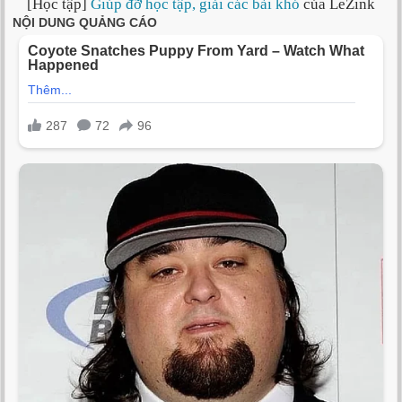
[Học tập]
Giúp đỡ học tập, giải các bài khó
của LeZink