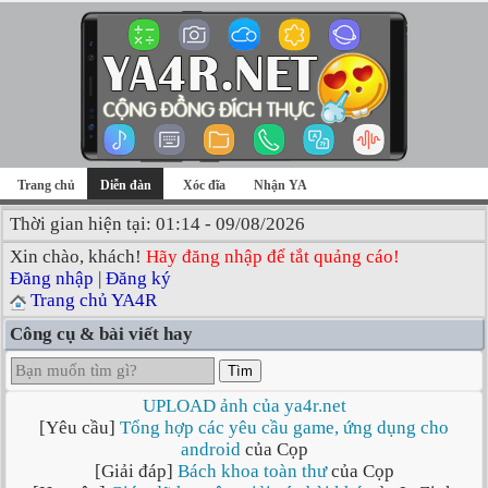
Trang chủ
Diễn đàn
Xóc đĩa
Nhận YA
Thời gian hiện tại: 01:14 - 09/08/2026
Xin chào, khách!
Hãy đăng nhập để tắt quảng cáo!
Đăng nhập
|
Đăng ký
Trang chủ YA4R
Công cụ & bài viết hay
Tìm
UPLOAD ảnh của ya4r.net
[Yêu cầu]
Tổng hợp các yêu cầu game, ứng dụng cho
android
của Cọp
[Giải đáp]
Bách khoa toàn thư
của Cọp