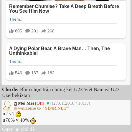
Chủ đề:
Bình chọn trận chung kết U23 Việt Nam và U23
Uzerbekiztan
Mei Mei
[Off]
[#]
(27.01.2018 / 18:15)
wellcome to "YB4R.NET"
u2 v1
u70% v 40%
Quay lại chủ đề