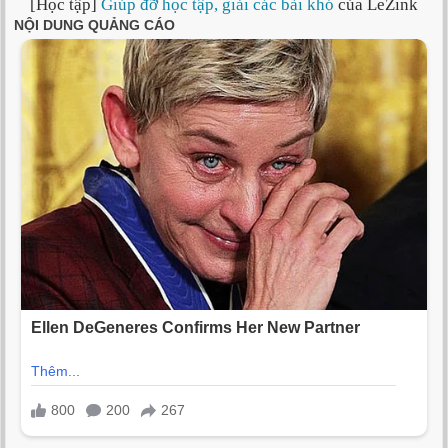
[Học tập]
Giúp đỡ học tập, giải các bài khó
của LeZink