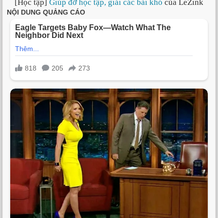
[Học tập]
Giúp đỡ học tập, giải các bài khó
của LeZink