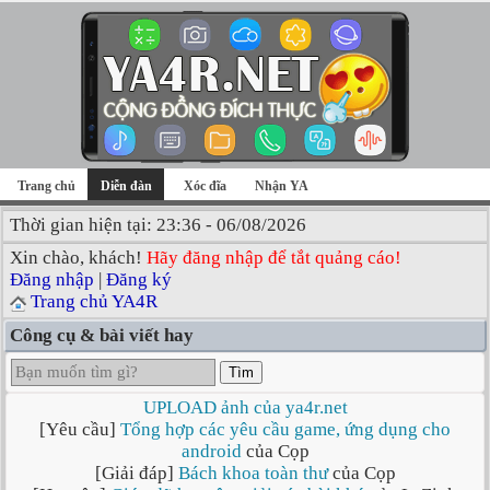
Trang chủ
Diễn đàn
Xóc đĩa
Nhận YA
Thời gian hiện tại: 23:36 - 06/08/2026
Xin chào, khách!
Hãy đăng nhập để tắt quảng cáo!
Đăng nhập
|
Đăng ký
Trang chủ YA4R
Công cụ & bài viết hay
Tìm
UPLOAD ảnh của ya4r.net
[Yêu cầu]
Tổng hợp các yêu cầu game, ứng dụng cho
android
của Cọp
[Giải đáp]
Bách khoa toàn thư
của Cọp