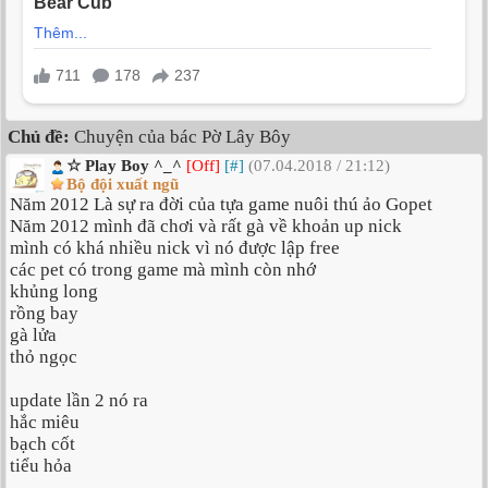
Chủ đề:
Chuyện của bác Pờ Lây Bôy
☆ Play Boy ^_^
[Off]
[#]
(07.04.2018 / 21:12)
Bộ đội xuất ngũ
Năm 2012 Là sự ra đời của tựa game nuôi thú ảo Gopet
Năm 2012 mình đã chơi và rất gà về khoản up nick
mình có khá nhiều nick vì nó được lập free
các pet có trong game mà mình còn nhớ
khủng long
rồng bay
gà lửa
thỏ ngọc
update lần 2 nó ra
hắc miêu
bạch cốt
tiểu hỏa