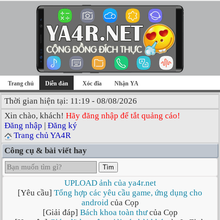
Trang chủ
Diễn đàn
Xóc đĩa
Nhận YA
Thời gian hiện tại: 11:19 - 08/08/2026
Xin chào, khách!
Hãy đăng nhập để tắt quảng cáo!
Đăng nhập
|
Đăng ký
Trang chủ YA4R
Công cụ & bài viết hay
Tìm
UPLOAD ảnh của ya4r.net
[Yêu cầu]
Tổng hợp các yêu cầu game, ứng dụng cho
android
của Cọp
[Giải đáp]
Bách khoa toàn thư
của Cọp