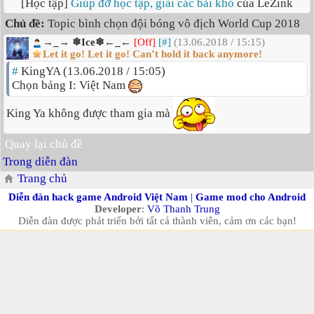
[Học tập]
Giúp đỡ học tập, giải các bài khó
của LeZink
Chủ đề:
Topic bình chọn đội bóng vô địch World Cup 2018
→_→ ❄Ice❄←_←
[Off]
[#]
(13.06.2018 / 15:15)
Let it go! Let it go! Can’t hold it back anymore!
#
KingYA (13.06.2018 / 15:05)
Chọn bảng I: Việt Nam
King Ya không được tham gia mà
Quay lại chủ đề
Trong diễn đàn
Trang chủ
Diễn đàn hack game Android Việt Nam
|
Game mod cho Android
Developer
:
Võ Thanh Trung
Diễn đàn được phát triển bởi tất cả thành viên, cảm ơn các bạn!