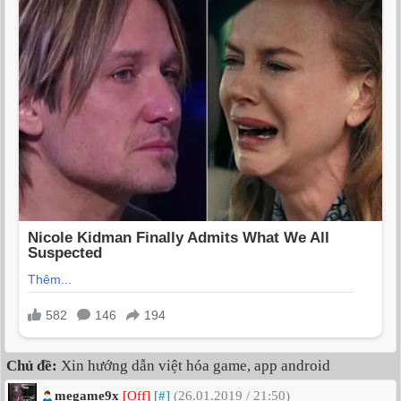
Chủ đề:
Xin hướng dẫn việt hóa game, app android
megame9x
[Off]
[#]
(26.01.2019 / 21:50)