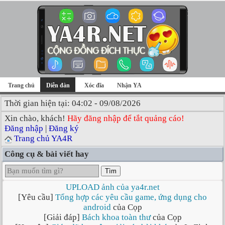
Trang chủ
Diễn đàn
Xóc đĩa
Nhận YA
Thời gian hiện tại: 04:02 - 09/08/2026
Xin chào, khách!
Hãy đăng nhập để tắt quảng cáo!
Đăng nhập
|
Đăng ký
Trang chủ YA4R
Công cụ & bài viết hay
Tìm
UPLOAD ảnh của ya4r.net
[Yêu cầu]
Tổng hợp các yêu cầu game, ứng dụng cho
android
của Cọp
[Giải đáp]
Bách khoa toàn thư
của Cọp