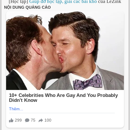
[Học tập]
Giúp đỡ học tập, giải các bài khó
của LeZink