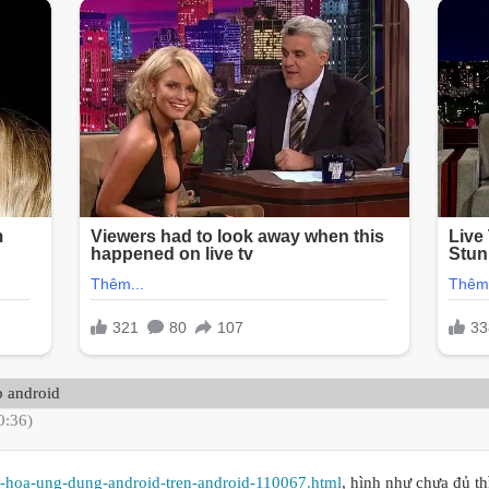
p android
0:36)
t-hoa-ung-dung-android-tren-android-110067.html
, hình như chưa đủ t