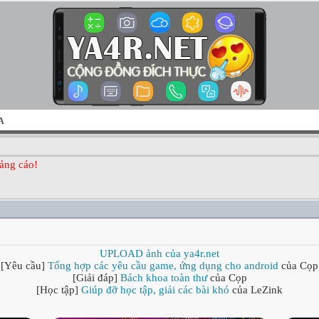
A
ảng cáo!
UPLOAD ảnh của ya4r.net
[Yêu cầu]
Tổng hợp các yêu cầu game, ứng dụng cho android
của Cọp
[Giải đáp]
Bách khoa toàn thư
của Cọp
[Học tập]
Giúp đỡ học tập, giải các bài khó
của LeZink