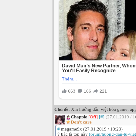
Chủ đề:
Xin hướng dẫn việt hóa game, ap
Chappie
[Off]
[#]
(27.01.2019 / 1
Don't care
#
megame9x (27.01.2019 / 10:23)
ý bác là top này
forum/huong-dan-tu-vie