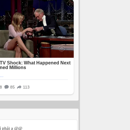
hì phải ạ @@