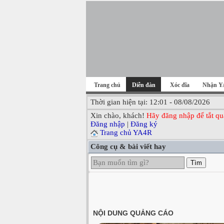
Trang chủ
Diễn đàn
Xóc đĩa
Nhận Y
Thời gian hiện tại: 12:01 - 08/08/2026
Xin chào, khách!
Hãy đăng nhập để tắt qu
Đăng nhập
|
Đăng ký
Trang chủ YA4R
Công cụ & bài viết hay
Tìm