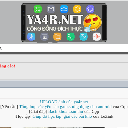
A
ảng cáo!
UPLOAD ảnh của ya4r.net
[Yêu cầu]
Tổng hợp các yêu cầu game, ứng dụng cho android
của Cọp
[Giải đáp]
Bách khoa toàn thư
của Cọp
[Học tập]
Giúp đỡ học tập, giải các bài khó
của LeZink