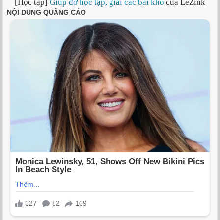
[Học tập]
Giúp đỡ học tập, giải các bài khó
của LeZink