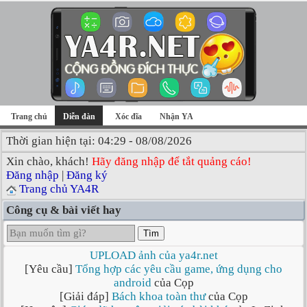
Trang chủ
Diễn đàn
Xóc đĩa
Nhận YA
Thời gian hiện tại: 04:29 - 08/08/2026
Xin chào, khách!
Hãy đăng nhập để tắt quảng cáo!
Đăng nhập
|
Đăng ký
Trang chủ YA4R
Công cụ & bài viết hay
Tìm
UPLOAD ảnh của ya4r.net
[Yêu cầu]
Tổng hợp các yêu cầu game, ứng dụng cho
android
của Cọp
[Giải đáp]
Bách khoa toàn thư
của Cọp