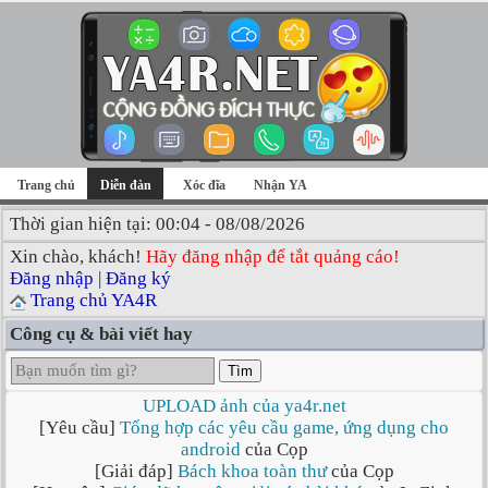
Trang chủ
Diễn đàn
Xóc đĩa
Nhận YA
Thời gian hiện tại: 00:04 - 08/08/2026
Xin chào, khách!
Hãy đăng nhập để tắt quảng cáo!
Đăng nhập
|
Đăng ký
Trang chủ YA4R
Công cụ & bài viết hay
Tìm
UPLOAD ảnh của ya4r.net
[Yêu cầu]
Tổng hợp các yêu cầu game, ứng dụng cho
android
của Cọp
[Giải đáp]
Bách khoa toàn thư
của Cọp