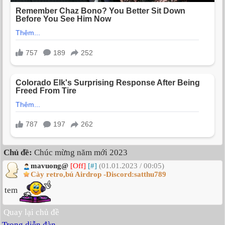
Chủ đề:
Chúc mừng năm mới 2023
mavuong@
[Off]
[#]
(01.01.2023 / 00:05)
Cày retro,bú Airdrop -Discord:satthu789
tem
Quay lại chủ đề
Trong diễn đàn