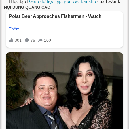
[Học tập]
Giúp đỡ học tập, giải các bài khó
của LeZink