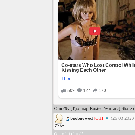
Chủ đề:
[Tạo map Rusted Warfare] Share 
baobaowed
[Off]
[#]
(26.03.2023 
Zbbz
Quay lại chủ đề