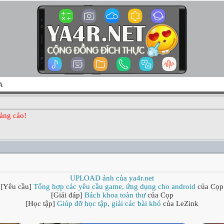
A
ảng cáo!
UPLOAD ảnh của ya4r.net
[Yêu cầu]
Tổng hợp các yêu cầu game, ứng dụng cho android
của Cọp
[Giải đáp]
Bách khoa toàn thư
của Cọp
[Học tập]
Giúp đỡ học tập, giải các bài khó
của LeZink