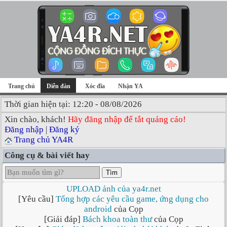
Trang chủ
Diễn đàn
Xóc đĩa
Nhận YA
Thời gian hiện tại: 12:20 - 08/08/2026
Xin chào, khách!
Hãy đăng nhập để tắt quảng cáo!
Đăng nhập
|
Đăng ký
Trang chủ YA4R
Công cụ & bài viết hay
Tìm
UPLOAD ảnh của ya4r.net
[Yêu cầu]
Tổng hợp các yêu cầu game, ứng dụng cho
android
của Cọp
[Giải đáp]
Bách khoa toàn thư
của Cọp