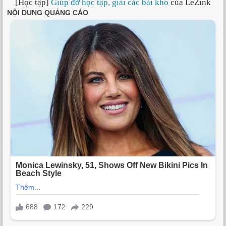
[Học tập]
Giúp đỡ học tập, giải các bài khó
của LeZink