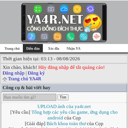
Trang chủ
Diễn đàn
Xóc đĩa
Nhận YA
Thời gian hiện tại: 03:13 - 08/08/2026
Xin chào, khách!
Hãy đăng nhập để tắt quảng cáo!
Đăng nhập
|
Đăng ký
Trang chủ YA4R
Công cụ & bài viết hay
Tìm
UPLOAD ảnh của ya4r.net
[Yêu cầu]
Tổng hợp các yêu cầu game, ứng dụng cho
android
của Cọp
[Giải đáp]
Bách khoa toàn thư
của Cọp