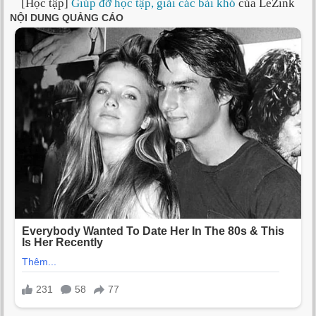
[Học tập]
Giúp đỡ học tập, giải các bài khó
của LeZink