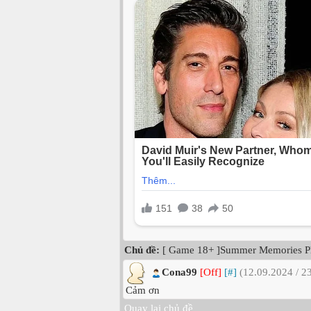
Chủ đề:
[ Game 18+ ]Summer Memories Pl
Cona99
[Off]
[#]
(12.09.2024 / 2
Cảm ơn
Quay lại chủ đề