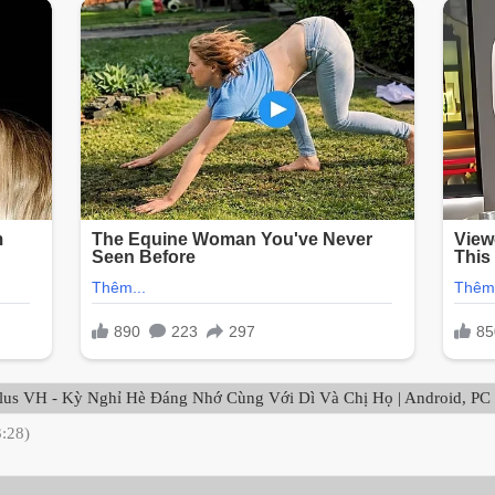
us VH - Kỳ Nghỉ Hè Đáng Nhớ Cùng Với Dì Và Chị Họ | Android, PC
3:28)