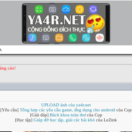
A
ảng cáo!
UPLOAD ảnh của ya4r.net
[Yêu cầu]
Tổng hợp các yêu cầu game, ứng dụng cho android
của Cọp
[Giải đáp]
Bách khoa toàn thư
của Cọp
[Học tập]
Giúp đỡ học tập, giải các bài khó
của LeZink