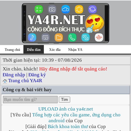
Trang chủ
Diễn đàn
Xóc đĩa
Nhận YA
Thời gian hiện tại: 10:39 - 07/08/2026
Xin chào, khách!
Hãy đăng nhập để tắt quảng cáo!
Đăng nhập
|
Đăng ký
Trang chủ YA4R
Công cụ & bài viết hay
Tìm
UPLOAD ảnh của ya4r.net
[Yêu cầu]
Tổng hợp các yêu cầu game, ứng dụng cho
android
của Cọp
[Giải đáp]
Bách khoa toàn thư
của Cọp