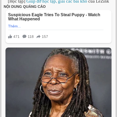
[Học tập]
Giúp đỡ học tập, giải các bài khó
của LeZink