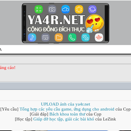
A
ảng cáo!
UPLOAD ảnh của ya4r.net
[Yêu cầu]
Tổng hợp các yêu cầu game, ứng dụng cho android
của Cọp
[Giải đáp]
Bách khoa toàn thư
của Cọp
[Học tập]
Giúp đỡ học tập, giải các bài khó
của LeZink