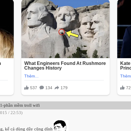
1-phần mềm troll wifi
015 / 22:53)
òng, kể cả dùng dây cũng dính