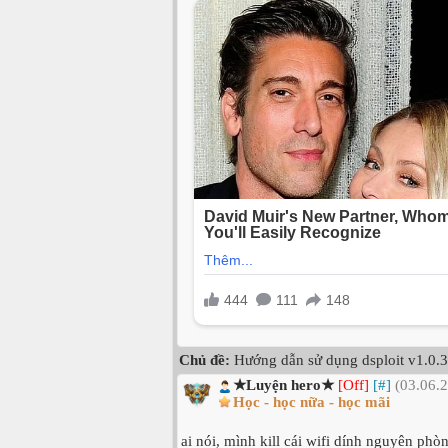
Chủ đề:
Hướng dẫn sử dụng dsploit v1.0.3
★Luyện hero★
[Off]
[#]
(03.06.2
Học - học nữa - học mãi
ai nói, mình kill cái wifi dính nguyên ph