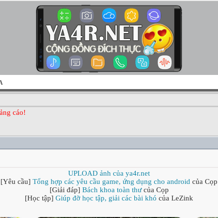
A
ảng cáo!
UPLOAD ảnh của ya4r.net
[Yêu cầu]
Tổng hợp các yêu cầu game, ứng dụng cho android
của Cọp
[Giải đáp]
Bách khoa toàn thư
của Cọp
[Học tập]
Giúp đỡ học tập, giải các bài khó
của LeZink