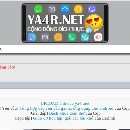
A
ảng cáo!
UPLOAD ảnh của ya4r.net
[Yêu cầu]
Tổng hợp các yêu cầu game, ứng dụng cho android
của Cọp
[Giải đáp]
Bách khoa toàn thư
của Cọp
[Học tập]
Giúp đỡ học tập, giải các bài khó
của LeZink