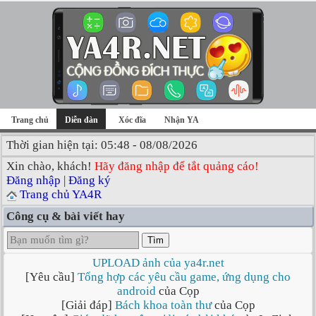
Trang chủ
Diễn đàn
Xóc đĩa
Nhận YA
Thời gian hiện tại: 05:48 - 08/08/2026
Xin chào, khách!
Hãy đăng nhập để tắt quảng cáo!
Đăng nhập
|
Đăng ký
Trang chủ YA4R
Công cụ & bài viết hay
Tìm
UPLOAD ảnh của ya4r.net
[Yêu cầu]
Tổng hợp các yêu cầu game, ứng dụng cho
android
của Cọp
[Giải đáp]
Bách khoa toàn thư
của Cọp