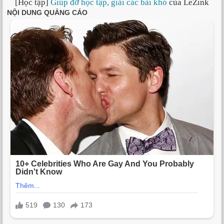
[Học tập]
Giúp đỡ học tập, giải các bài khó
của LeZink