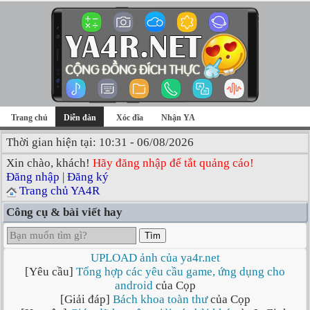
Trang chủ
Diễn đàn
Xóc đĩa
Nhận YA
Thời gian hiện tại: 10:31 - 06/08/2026
Xin chào, khách!
Hãy đăng nhập để tắt quảng cáo!
Đăng nhập
|
Đăng ký
Trang chủ YA4R
Công cụ & bài viết hay
Tìm
UPLOAD ảnh của ya4r.net
[Yêu cầu]
Tổng hợp các yêu cầu game, ứng dụng cho
android
của Cọp
[Giải đáp]
Bách khoa toàn thư
của Cọp