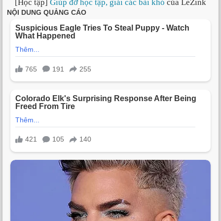
[Học tập]
Giúp đỡ học tập, giải các bài khó
của LeZink