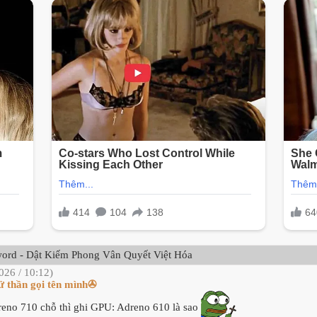
ord - Dật Kiếm Phong Vân Quyết Việt Hóa
026 / 10:12)
ử thần gọi tên mình✇
eno 710 chỗ thì ghi GPU: Adreno 610 là sao