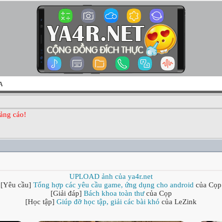
A
ảng cáo!
UPLOAD ảnh của ya4r.net
[Yêu cầu]
Tổng hợp các yêu cầu game, ứng dụng cho android
của Cọp
[Giải đáp]
Bách khoa toàn thư
của Cọp
[Học tập]
Giúp đỡ học tập, giải các bài khó
của LeZink