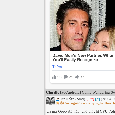
Chủ đề:
[Pc/Android] Game Wandering Sw
Tử Thần
(Smd)
[Off]
[#]
(28.04.2
✇Các ngươi có đang nghe thấy t
Ủa mà Oppo A5 nào, chỗ thì ghi GPU: Adr