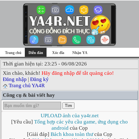
Trang chủ
Diễn đàn
Xóc đĩa
Nhận YA
Thời gian hiện tại: 23:25 - 06/08/2026
Xin chào, khách!
Hãy đăng nhập để tắt quảng cáo!
Đăng nhập
|
Đăng ký
Trang chủ YA4R
Công cụ & bài viết hay
Tìm
UPLOAD ảnh của ya4r.net
[Yêu cầu]
Tổng hợp các yêu cầu game, ứng dụng cho
android
của Cọp
[Giải đáp]
Bách khoa toàn thư
của Cọp