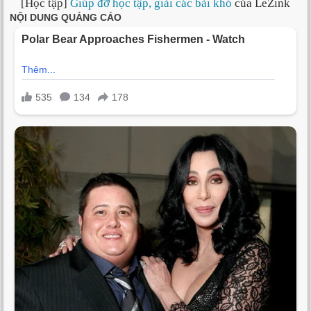
[Học tập]
Giúp đỡ học tập, giải các bài khó
của LeZink