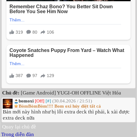
Chủ đề:
[Game Android] YUGI-OH OFFLINE Việt Hóa
bomoxi
[Off]
[#]
(30.04.2026 / 21:51)
BòmBòmBòm!!!! Bom oxi hủy diệt tất cả
Bản mới này hình như bị lỗi extra deck thì phải, k xài được
extra deck nữa
Quay lại chủ đề
Trong diễn đàn