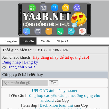
Trang chủ
Diễn đàn
Xóc đĩa
Nhận YA
Thời gian hiện tại: 13:18 - 10/08/2026
Xin chào, khách!
Hãy đăng nhập để tắt quảng cáo!
Đăng nhập
|
Đăng ký
Trang chủ YA4R
Công cụ & bài viết hay
Tìm
UPLOAD ảnh của ya4r.net
[Yêu cầu]
Tổng hợp các yêu cầu game, ứng dụng cho
android
của Cọp
[Giải đáp]
Bách khoa toàn thư
của Cọp