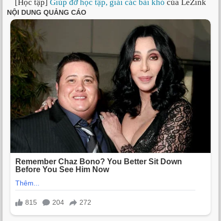
[Học tập]
Giúp đỡ học tập, giải các bài khó
của LeZink