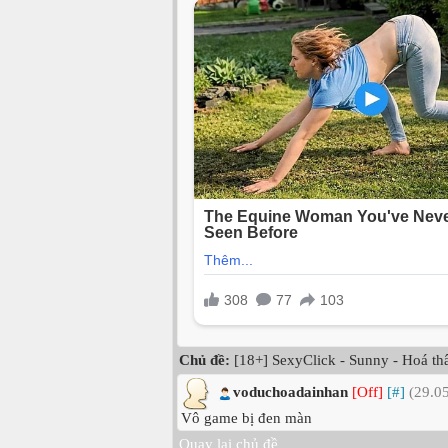
Chủ đề:
[18+] SexyClick - Sunny - Hoá thân
voduchoadainhan
[Off]
[#]
(29.05
Vô game bị đen màn
Quay lại chủ đề