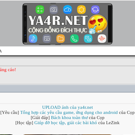
A
ảng cáo!
UPLOAD ảnh của ya4r.net
[Yêu cầu]
Tổng hợp các yêu cầu game, ứng dụng cho android
của Cọp
[Giải đáp]
Bách khoa toàn thư
của Cọp
[Học tập]
Giúp đỡ học tập, giải các bài khó
của LeZink