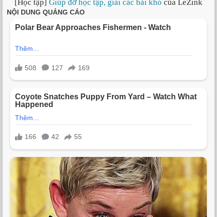
[Học tập]
Giúp đỡ học tập, giải các bài khó
của LeZink