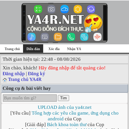
Trang chủ
Diễn đàn
Xóc đĩa
Nhận YA
Thời gian hiện tại: 22:48 - 08/08/2026
Xin chào, khách!
Hãy đăng nhập để tắt quảng cáo!
Đăng nhập
|
Đăng ký
Trang chủ YA4R
Công cụ & bài viết hay
Tìm
UPLOAD ảnh của ya4r.net
[Yêu cầu]
Tổng hợp các yêu cầu game, ứng dụng cho
android
của Cọp
[Giải đáp]
Bách khoa toàn thư
của Cọp