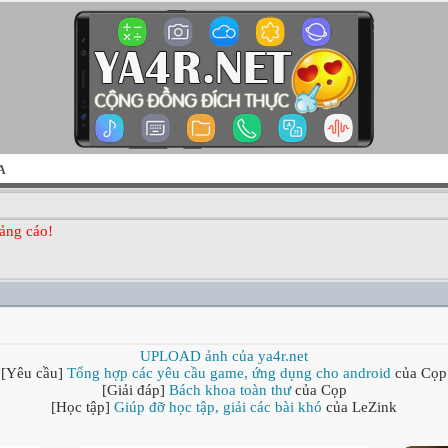
A
ảng cáo!
UPLOAD ảnh của ya4r.net
[Yêu cầu]
Tổng hợp các yêu cầu game, ứng dụng cho android
của Cọp
[Giải đáp]
Bách khoa toàn thư
của Cọp
[Học tập]
Giúp đỡ học tập, giải các bài khó
của LeZink