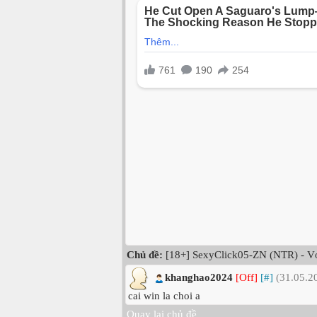
Chủ đề:
[18+] SexyClick05-ZN (NTR) - Vợ s
khanghao2024
[Off]
[#]
(31.05.2
cai win la choi a
Quay lại chủ đề