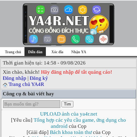
Trang chủ
Diễn đàn
Xóc đĩa
Nhận YA
Thời gian hiện tại: 14:58 - 09/08/2026
Xin chào, khách!
Hãy đăng nhập để tắt quảng cáo!
Đăng nhập
|
Đăng ký
Trang chủ YA4R
Công cụ & bài viết hay
Tìm
UPLOAD ảnh của ya4r.net
[Yêu cầu]
Tổng hợp các yêu cầu game, ứng dụng cho
android
của Cọp
[Giải đáp]
Bách khoa toàn thư
của Cọp