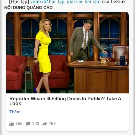
[Học tập]
Giúp đỡ học tập, giải các bài khó
của LeZink