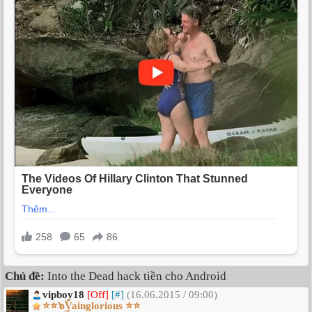
Chủ đề:
Into the Dead hack tiền cho Android
vipboy18
[Off]
[#]
(16.06.2015 / 09:00)
⭐⭐๖ۣۜVainglorious ⭐⭐