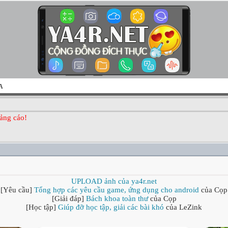
A
ảng cáo!
UPLOAD ảnh của ya4r.net
[Yêu cầu]
Tổng hợp các yêu cầu game, ứng dụng cho android
của Cọp
[Giải đáp]
Bách khoa toàn thư
của Cọp
[Học tập]
Giúp đỡ học tập, giải các bài khó
của LeZink