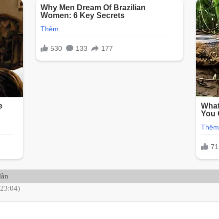
đàn
 23:04)