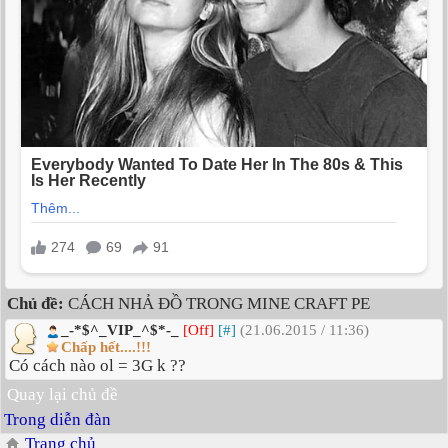
Chủ đề:
CÁCH NHẢ ĐỒ TRONG MINE CRAFT PE
_-*$^_VIP_^$*-_
[Off]
[#]
(21.06.2015 / 11:36)
Chấp hết....!!!
Có cách nào ol = 3G k ??
Quay lại chủ đề
Trong diễn đàn
Trang chủ