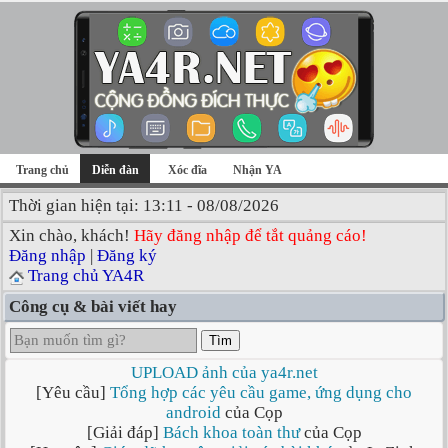
Trang chủ
Diễn đàn
Xóc đĩa
Nhận YA
Thời gian hiện tại: 13:11 - 08/08/2026
Xin chào, khách!
Hãy đăng nhập để tắt quảng cáo!
Đăng nhập
|
Đăng ký
Trang chủ YA4R
Công cụ & bài viết hay
Tìm
UPLOAD ảnh của ya4r.net
[Yêu cầu]
Tổng hợp các yêu cầu game, ứng dụng cho
android
của Cọp
[Giải đáp]
Bách khoa toàn thư
của Cọp