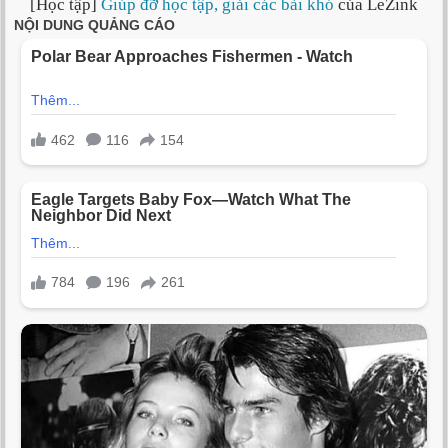
[Học tập]
Giúp đỡ học tập, giải các bài khó
của LeZink