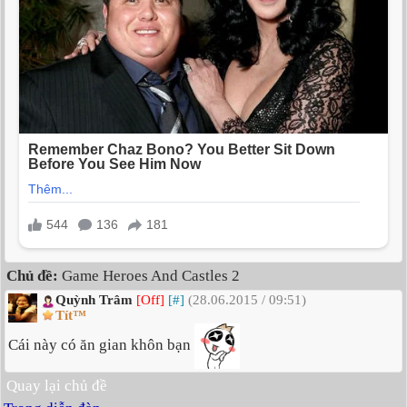
Chủ đề:
Game Heroes And Castles 2
Quỳnh Trâm
[Off]
[#]
(28.06.2015 / 09:51)
Tít™
Cái này có ăn gian khôn bạn
Quay lại chủ đề