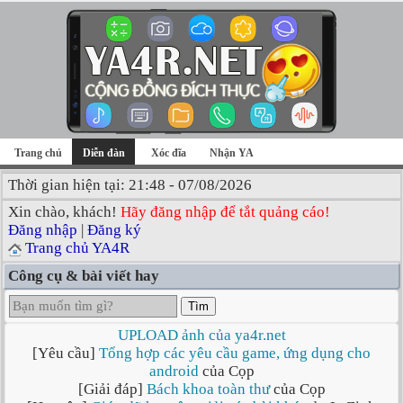
Trang chủ
Diễn đàn
Xóc đĩa
Nhận YA
Thời gian hiện tại: 21:48 - 07/08/2026
Xin chào, khách!
Hãy đăng nhập để tắt quảng cáo!
Đăng nhập
|
Đăng ký
Trang chủ YA4R
Công cụ & bài viết hay
Tìm
UPLOAD ảnh của ya4r.net
[Yêu cầu]
Tổng hợp các yêu cầu game, ứng dụng cho
android
của Cọp
[Giải đáp]
Bách khoa toàn thư
của Cọp