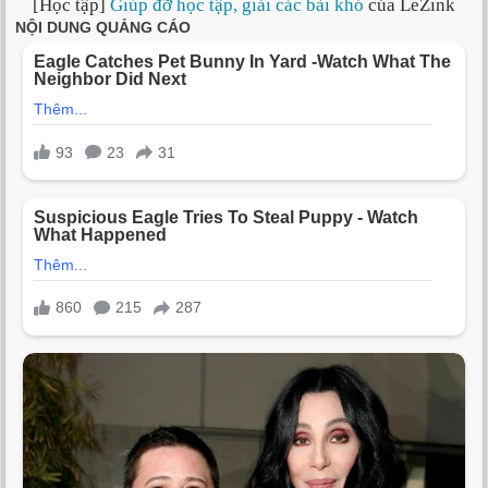
[Học tập]
Giúp đỡ học tập, giải các bài khó
của LeZink