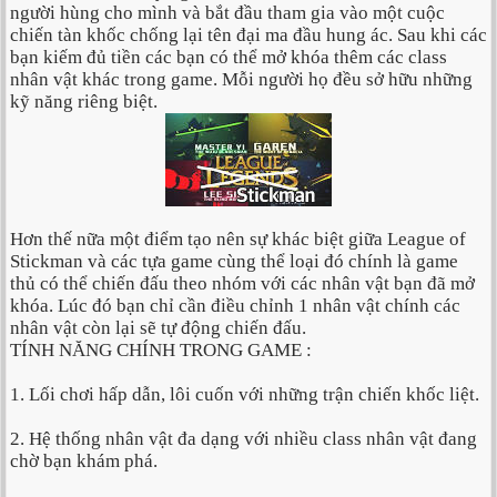
người hùng cho mình và bắt đầu tham gia vào một cuộc
chiến tàn khốc chống lại tên đại ma đầu hung ác. Sau khi các
bạn kiếm đủ tiền các bạn có thể mở khóa thêm các class
nhân vật khác trong game. Mỗi người họ đều sở hữu những
kỹ năng riêng biệt.
Hơn thế nữa một điểm tạo nên sự khác biệt giữa League of
Stickman và các tựa game cùng thể loại đó chính là game
thủ có thể chiến đấu theo nhóm với các nhân vật bạn đã mở
khóa. Lúc đó bạn chỉ cần điều chỉnh 1 nhân vật chính các
nhân vật còn lại sẽ tự động chiến đấu.
TÍNH NĂNG CHÍNH TRONG GAME :
1. Lối chơi hấp dẫn, lôi cuốn với những trận chiến khốc liệt.
2. Hệ thống nhân vật đa dạng với nhiều class nhân vật đang
chờ bạn khám phá.