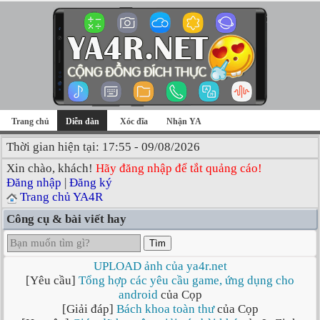
Trang chủ
Diễn đàn
Xóc đĩa
Nhận YA
Thời gian hiện tại: 17:55 - 09/08/2026
Xin chào, khách!
Hãy đăng nhập để tắt quảng cáo!
Đăng nhập
|
Đăng ký
Trang chủ YA4R
Công cụ & bài viết hay
Tìm
UPLOAD ảnh của ya4r.net
[Yêu cầu]
Tổng hợp các yêu cầu game, ứng dụng cho
android
của Cọp
[Giải đáp]
Bách khoa toàn thư
của Cọp