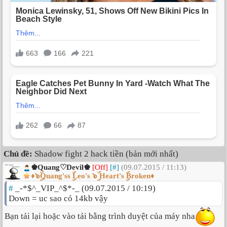
Chủ đề:
Shadow fight 2 hack tiền (bản mới nhất)
♚Quang♡Devil♚
[Off]
[#]
(09.07.2015 / 11:13)
♦๖ۣۜQuang'ss ۣۜLeo's ๖ۣۜ Heart's ۣۜBroken♦
#
_-*$^_VIP_^$*-_ (09.07.2015 / 10:19)
Down = uc sao có 14kb vậy
Bạn tải lại hoặc vào tải bằng trình duyệt của máy nha