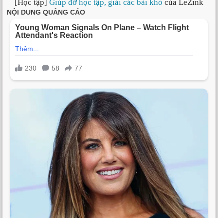
[Học tập]
Giúp đỡ học tập, giải các bài khó
của LeZink