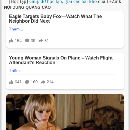
[Học tập]
Giúp đỡ học tập, giải các bài khó
của LeZink