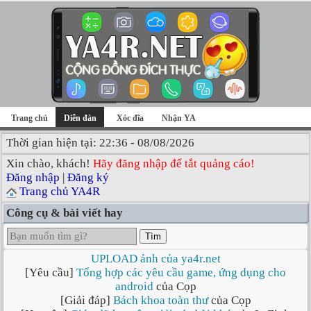
Trang chủ
Diễn đàn
Xóc đĩa
Nhận YA
Thời gian hiện tại: 22:36 - 08/08/2026
Xin chào, khách!
Hãy đăng nhập để tắt quảng cáo!
Đăng nhập
|
Đăng ký
Trang chủ YA4R
Công cụ & bài viết hay
Tìm
UPLOAD ảnh của ya4r.net
[Yêu cầu]
Tổng hợp các yêu cầu game, ứng dụng cho
android
của Cọp
[Giải đáp]
Bách khoa toàn thư
của Cọp