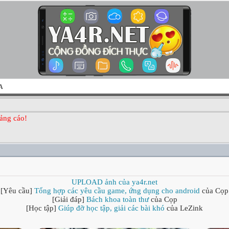
A
ảng cáo!
UPLOAD ảnh của ya4r.net
[Yêu cầu]
Tổng hợp các yêu cầu game, ứng dụng cho android
của Cọp
[Giải đáp]
Bách khoa toàn thư
của Cọp
[Học tập]
Giúp đỡ học tập, giải các bài khó
của LeZink