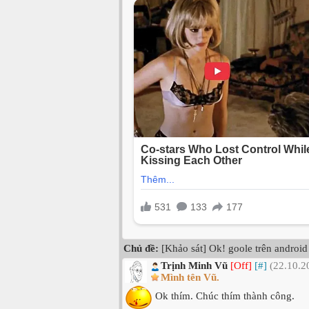
Chủ đề:
[Khảo sát] Ok! goole trên android
Trịnh Minh Vũ
[Off]
[#]
(22.10.2
Mình tên Vũ.
Ok thím. Chúc thím thành công.