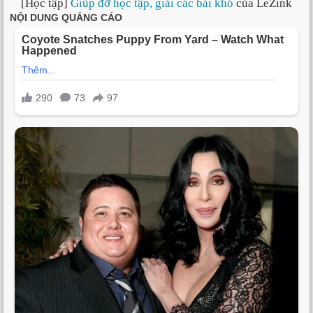
[Học tập]
Giúp đỡ học tập, giải các bài khó
của LeZink