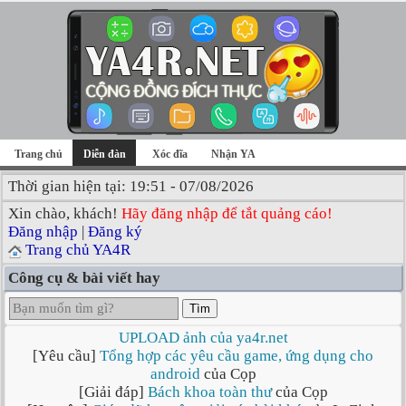
Trang chủ
Diễn đàn
Xóc đĩa
Nhận YA
Thời gian hiện tại: 19:51 - 07/08/2026
Xin chào, khách!
Hãy đăng nhập để tắt quảng cáo!
Đăng nhập
|
Đăng ký
Trang chủ YA4R
Công cụ & bài viết hay
Tìm
UPLOAD ảnh của ya4r.net
[Yêu cầu]
Tổng hợp các yêu cầu game, ứng dụng cho
android
của Cọp
[Giải đáp]
Bách khoa toàn thư
của Cọp