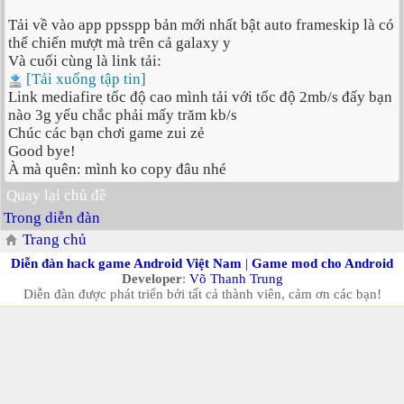
Tải về vào app ppsspp bản mới nhất bật auto frameskip là có
thể chiến mượt mà trên cả galaxy y
Và cuối cùng là link tải:
[Tải xuống tập tin]
Link mediafire tốc độ cao mình tải với tốc độ 2mb/s đấy bạn
nào 3g yếu chắc phải mấy trăm kb/s
Chúc các bạn chơi game zui zẻ
Good bye!
À mà quên: mình ko copy đâu nhé
Quay lại chủ đề
Trong diễn đàn
Trang chủ
Diễn đàn hack game Android Việt Nam
|
Game mod cho Android
Developer
:
Võ Thanh Trung
Diễn đàn được phát triển bởi tất cả thành viên, cảm ơn các bạn!