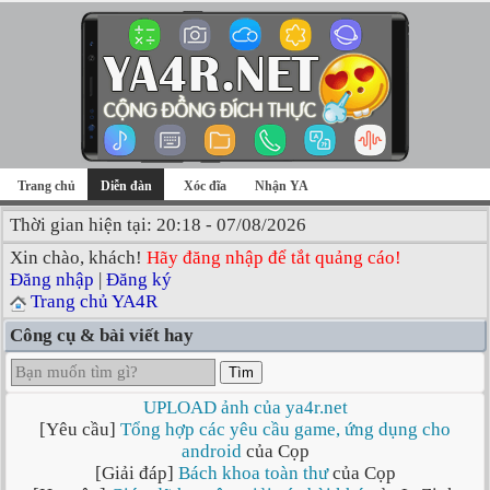
Trang chủ
Diễn đàn
Xóc đĩa
Nhận YA
Thời gian hiện tại: 20:18 - 07/08/2026
Xin chào, khách!
Hãy đăng nhập để tắt quảng cáo!
Đăng nhập
|
Đăng ký
Trang chủ YA4R
Công cụ & bài viết hay
Tìm
UPLOAD ảnh của ya4r.net
[Yêu cầu]
Tổng hợp các yêu cầu game, ứng dụng cho
android
của Cọp
[Giải đáp]
Bách khoa toàn thư
của Cọp