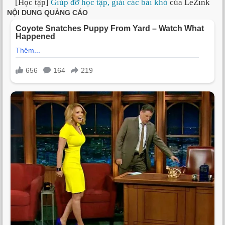
[Học tập]
Giúp đỡ học tập, giải các bài khó
của LeZink