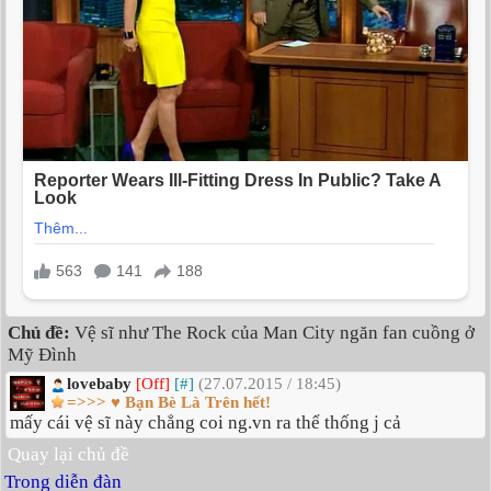
Chủ đề:
Vệ sĩ như The Rock của Man City ngăn fan cuồng ở
Mỹ Đình
lovebaby
[Off]
[#]
(27.07.2015 / 18:45)
=>>> ♥ Bạn Bè Là Trên hết!
mấy cái vệ sĩ này chẳng coi ng.vn ra thể thống j cả
Quay lại chủ đề
Trong diễn đàn