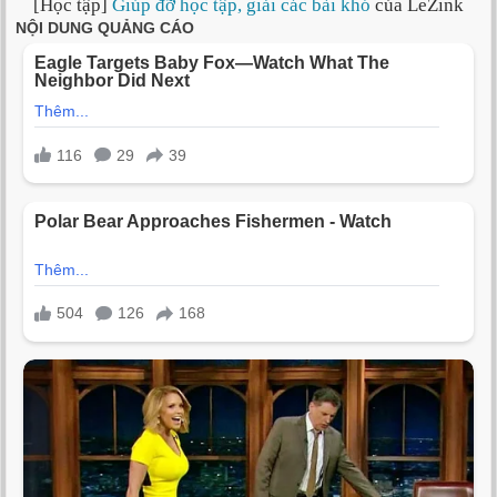
[Học tập]
Giúp đỡ học tập, giải các bài khó
của LeZink