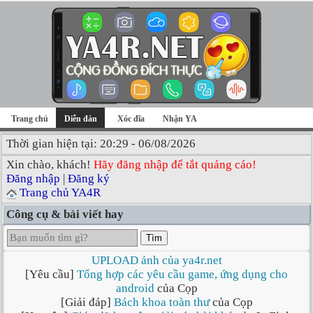
Trang chủ
Diễn đàn
Xóc đĩa
Nhận YA
Thời gian hiện tại: 20:29 - 06/08/2026
Xin chào, khách!
Hãy đăng nhập để tắt quảng cáo!
Đăng nhập
|
Đăng ký
Trang chủ YA4R
Công cụ & bài viết hay
Tìm
UPLOAD ảnh của ya4r.net
[Yêu cầu]
Tổng hợp các yêu cầu game, ứng dụng cho
android
của Cọp
[Giải đáp]
Bách khoa toàn thư
của Cọp