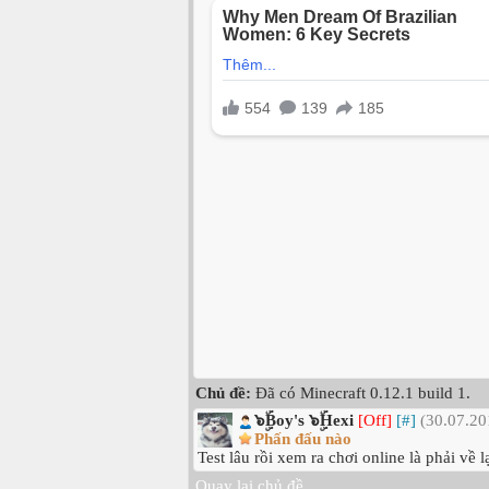
Chủ đề:
Đã có Minecraft 0.12.1 build 1.
๖ۣۜBoy's ๖ۣۜHexi
[Off]
[#]
(30.07.20
Phấn đấu nào
Test lâu rồi xem ra chơi online là phải về la
Quay lại chủ đề