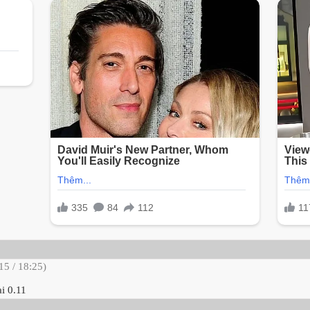
15 / 18:25)
̣i 0.11