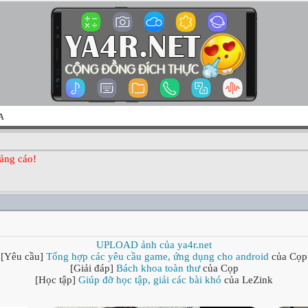
A
ảng cáo!
UPLOAD ảnh của ya4r.net
[Yêu cầu]
Tổng hợp các yêu cầu game, ứng dụng cho android
của Cọp
[Giải đáp]
Bách khoa toàn thư
của Cọp
[Học tập]
Giúp đỡ học tập, giải các bài khó
của LeZink