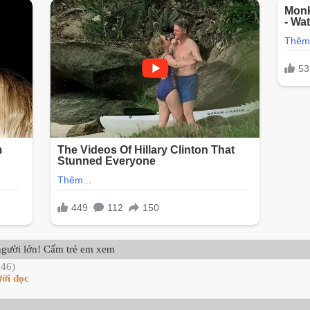
gười lớn! Cấm trẻ em xem
:46)
ười đọc