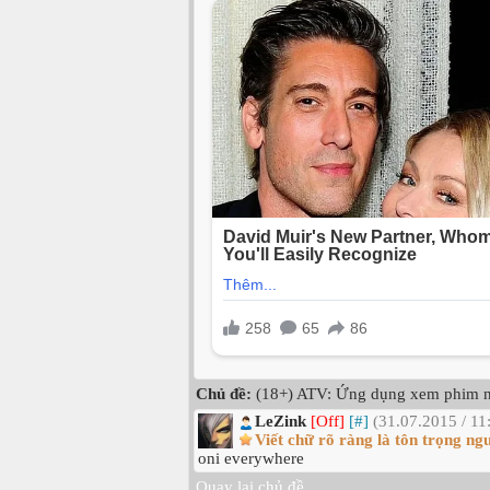
Chủ đề:
(18+) ATV: Ứng dụng xem phim n
LeZink
[Off]
[#]
(31.07.2015 / 11
Viết chữ rõ ràng là tôn trọng ng
oni everywhere
Quay lại chủ đề