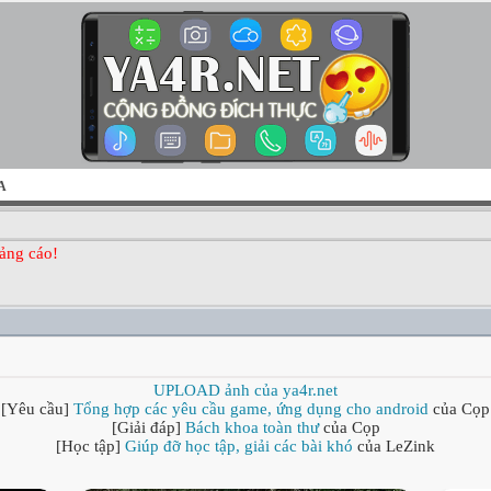
A
ảng cáo!
UPLOAD ảnh của ya4r.net
[Yêu cầu]
Tổng hợp các yêu cầu game, ứng dụng cho android
của Cọp
[Giải đáp]
Bách khoa toàn thư
của Cọp
[Học tập]
Giúp đỡ học tập, giải các bài khó
của LeZink