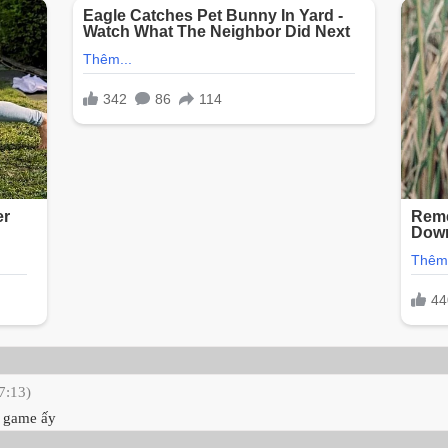
7:13)
n game ấy