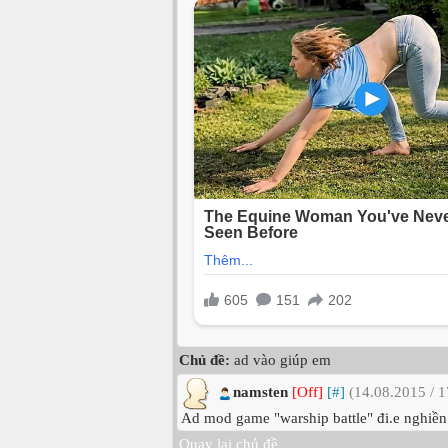
Chủ đề:
ad vào giúp em
namsten
[Off]
[#]
(14.08.2015 / 1
Ad mod game "warship battle" đi.e nghiề
Quay lại chủ đề