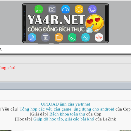
A
ảng cáo!
UPLOAD ảnh của ya4r.net
[Yêu cầu]
Tổng hợp các yêu cầu game, ứng dụng cho android
của Cọp
[Giải đáp]
Bách khoa toàn thư
của Cọp
[Học tập]
Giúp đỡ học tập, giải các bài khó
của LeZink