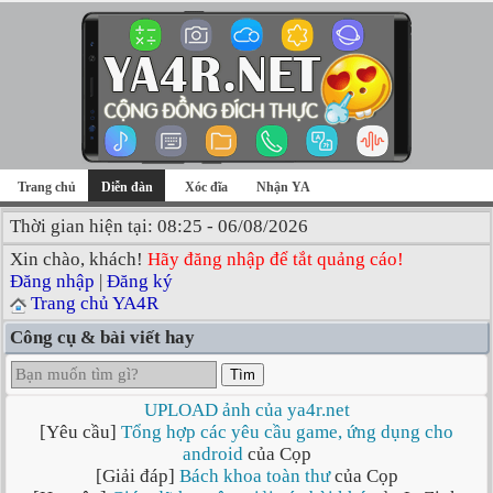
Trang chủ
Diễn đàn
Xóc đĩa
Nhận YA
Thời gian hiện tại: 08:25 - 06/08/2026
Xin chào, khách!
Hãy đăng nhập để tắt quảng cáo!
Đăng nhập
|
Đăng ký
Trang chủ YA4R
Công cụ & bài viết hay
Tìm
UPLOAD ảnh của ya4r.net
[Yêu cầu]
Tổng hợp các yêu cầu game, ứng dụng cho
android
của Cọp
[Giải đáp]
Bách khoa toàn thư
của Cọp