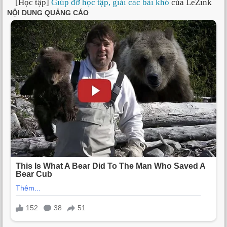
[Học tập]
Giúp đỡ học tập, giải các bài khó
của LeZink