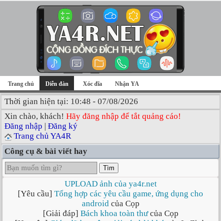
Trang chủ
Diễn đàn
Xóc đĩa
Nhận YA
Thời gian hiện tại: 10:48 - 07/08/2026
Xin chào, khách!
Hãy đăng nhập để tắt quảng cáo!
Đăng nhập
|
Đăng ký
Trang chủ YA4R
Công cụ & bài viết hay
Tìm
UPLOAD ảnh của ya4r.net
[Yêu cầu]
Tổng hợp các yêu cầu game, ứng dụng cho
android
của Cọp
[Giải đáp]
Bách khoa toàn thư
của Cọp