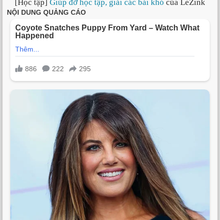
[Học tập]
Giúp đỡ học tập, giải các bài khó
của LeZink