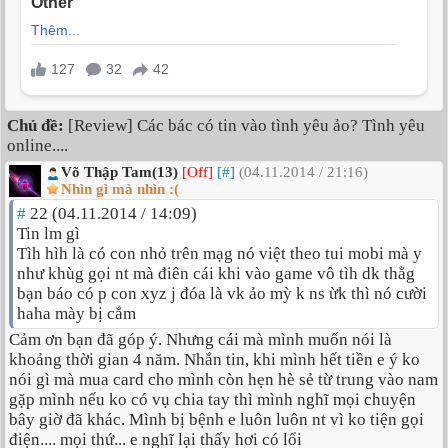
Chủ đề:
[Review] Các bác có tin vào tình yêu ảo? Tình yêu
online....
Võ Thập Tam(13)
[Off]
[#]
(04.11.2014 / 21:16)
Nhìn gì mà nhìn :(
#
22 (04.11.2014 / 14:09)
Tin lm gì
Tìh hìh là có con nhỏ trên mạg nó việt theo tui mobi mà y
như khùg gọi nt mà điên cái khi vào game vô tìh dk thằg
bạn báo có p con xyz j đóa là vk ảo mỳ k ns ừk thì nó cười
haha mày bị cắm
Cảm ơn bạn đã góp ý. Nhưng cái mà mình muốn nói là
khoảng thời gian 4 năm. Nhắn tin, khi mình hết tiền e ý ko
nói gì mà mua card cho mình còn hẹn hè sẻ từ trung vào nam
gặp mình nếu ko có vụ chia tay thì mình nghĩ mọi chuyện
bây giờ đã khác. Mình bị bệnh e luôn luôn nt vì ko tiện gọi
điện.... mọi thứ... e nghĩ lại thấy hơi có lổi