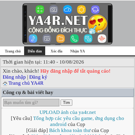
Trang chủ
Diễn đàn
Xóc đĩa
Nhận YA
Thời gian hiện tại: 11:40 - 10/08/2026
Xin chào, khách!
Hãy đăng nhập để tắt quảng cáo!
Đăng nhập
|
Đăng ký
Trang chủ YA4R
Công cụ & bài viết hay
Tìm
UPLOAD ảnh của ya4r.net
[Yêu cầu]
Tổng hợp các yêu cầu game, ứng dụng cho
android
của Cọp
[Giải đáp]
Bách khoa toàn thư
của Cọp