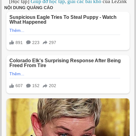
[Học tập]
Giúp đỡ học tập, giải các bài khó
của LeZink