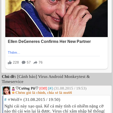
Chủ đề:
[Cảnh báo] Virus Android Monkeytest &
Timeservice
♡Cường Pii♡
[Off]
[#]
(31.08.2015 / 19:53)
Chém gió là chính, chia sẻ là mười
#
⭐Wolf⭐ (31.08.2015 / 19:50)
Nghi cái này xạo quá. Kể cả máy tính có nhiễm nặng cỡ
nào thì cài win lại là được. Virus chỉ xâm nhập hệ thống(