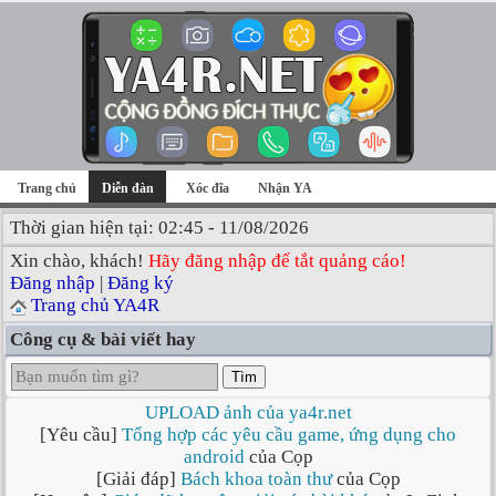
Trang chủ
Diễn đàn
Xóc đĩa
Nhận YA
Thời gian hiện tại: 02:45 - 11/08/2026
Xin chào, khách!
Hãy đăng nhập để tắt quảng cáo!
Đăng nhập
|
Đăng ký
Trang chủ YA4R
Công cụ & bài viết hay
Tìm
UPLOAD ảnh của ya4r.net
[Yêu cầu]
Tổng hợp các yêu cầu game, ứng dụng cho
android
của Cọp
[Giải đáp]
Bách khoa toàn thư
của Cọp