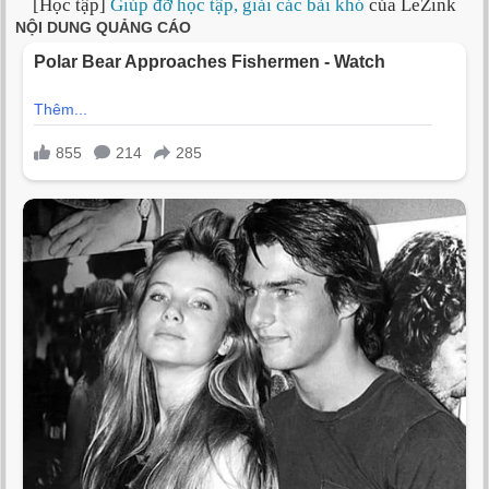
[Học tập]
Giúp đỡ học tập, giải các bài khó
của LeZink