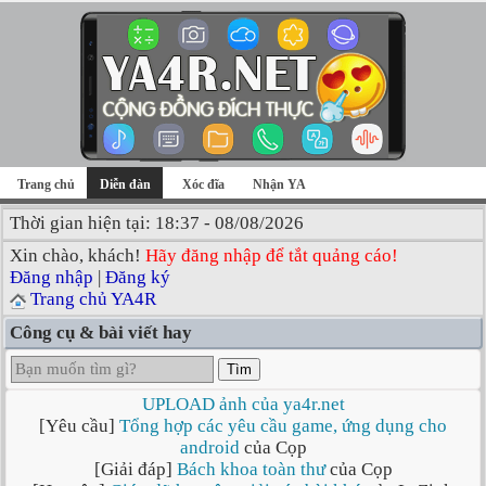
Trang chủ
Diễn đàn
Xóc đĩa
Nhận YA
Thời gian hiện tại: 18:37 - 08/08/2026
Xin chào, khách!
Hãy đăng nhập để tắt quảng cáo!
Đăng nhập
|
Đăng ký
Trang chủ YA4R
Công cụ & bài viết hay
Tìm
UPLOAD ảnh của ya4r.net
[Yêu cầu]
Tổng hợp các yêu cầu game, ứng dụng cho
android
của Cọp
[Giải đáp]
Bách khoa toàn thư
của Cọp