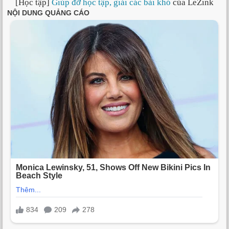
[Học tập]
Giúp đỡ học tập, giải các bài khó
của LeZink