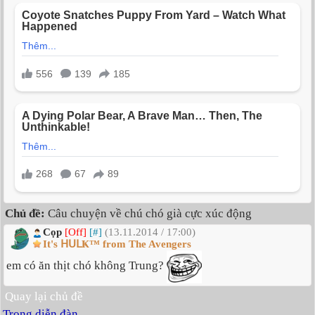
Chủ đề:
Câu chuyện về chú chó già cực xúc động
Cọp
[Off]
[#]
(13.11.2014 / 17:00)
It's ᕼᑌᒪҜ™ from The Avengers
em có ăn thịt chó không Trung?
Quay lại chủ đề
Trong diễn đàn