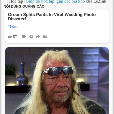
[Học tập]
Giúp đỡ học tập, giải các bài khó
của LeZink