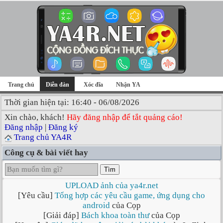
Trang chủ
Diễn đàn
Xóc đĩa
Nhận YA
Thời gian hiện tại: 16:40 - 06/08/2026
Xin chào, khách!
Hãy đăng nhập để tắt quảng cáo!
Đăng nhập
|
Đăng ký
Trang chủ YA4R
Công cụ & bài viết hay
Tìm
UPLOAD ảnh của ya4r.net
[Yêu cầu]
Tổng hợp các yêu cầu game, ứng dụng cho
android
của Cọp
[Giải đáp]
Bách khoa toàn thư
của Cọp