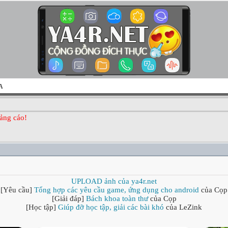
A
ảng cáo!
UPLOAD ảnh của ya4r.net
[Yêu cầu]
Tổng hợp các yêu cầu game, ứng dụng cho android
của Cọp
[Giải đáp]
Bách khoa toàn thư
của Cọp
[Học tập]
Giúp đỡ học tập, giải các bài khó
của LeZink