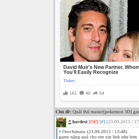
Chủ đề:
Quái thú master[pokemon 3D] game
hardest
[Off]
[#]
(23.09.2015 / 17
#
Orochimaru (23.09.2015 / 13:48)
game nặng quá cho em xin link nhẹ hơn