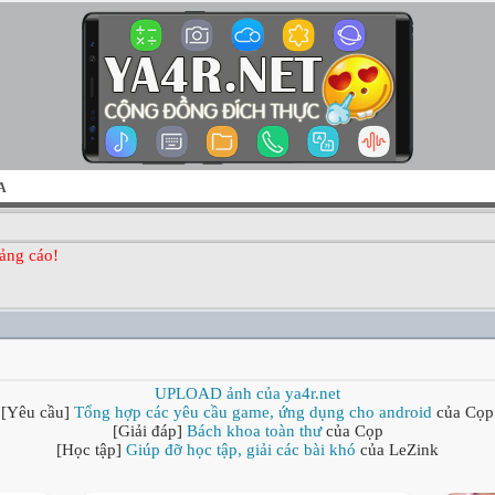
A
ảng cáo!
UPLOAD ảnh của ya4r.net
[Yêu cầu]
Tổng hợp các yêu cầu game, ứng dụng cho android
của Cọp
[Giải đáp]
Bách khoa toàn thư
của Cọp
[Học tập]
Giúp đỡ học tập, giải các bài khó
của LeZink