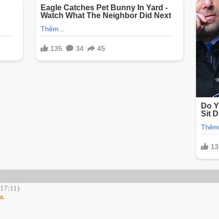
 17:11)
u.