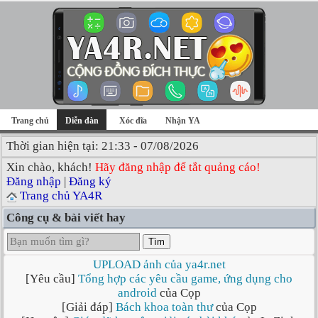
Trang chủ
Diễn đàn
Xóc đĩa
Nhận YA
Thời gian hiện tại: 21:33 - 07/08/2026
Xin chào, khách!
Hãy đăng nhập để tắt quảng cáo!
Đăng nhập
|
Đăng ký
Trang chủ YA4R
Công cụ & bài viết hay
Tìm
UPLOAD ảnh của ya4r.net
[Yêu cầu]
Tổng hợp các yêu cầu game, ứng dụng cho
android
của Cọp
[Giải đáp]
Bách khoa toàn thư
của Cọp