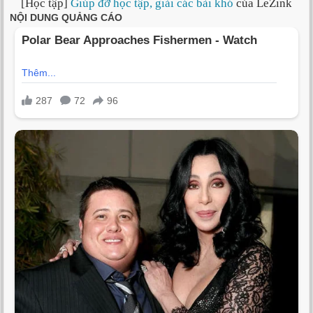
[Học tập]
Giúp đỡ học tập, giải các bài khó
của LeZink