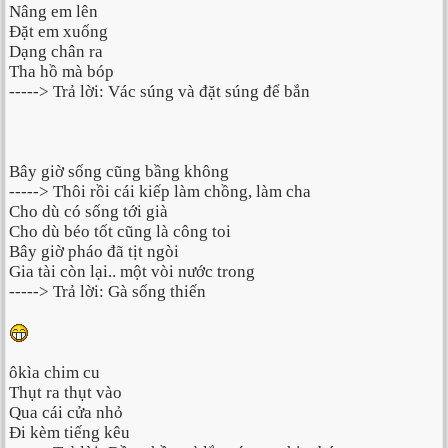
Nâng em lên
Đặt em xuống
Dạng chân ra
Tha hồ mà bóp
-----> Trả lời: Vác súng và đặt súng để bắn
Bây giờ sống cũng bầng không
-----> Thôi rồi cái kiếp làm chồng, làm cha
Cho dù có sống tới già
Cho dù béo tốt cũng là công toi
Bây giờ pháo đã tịt ngòi
Gia tài còn lại.. một vòi nước trong
-----> Trả lời: Gà sống thiến
ôkìa chim cu
Thụt ra thụt vào
Qua cái cửa nhỏ
Đi kèm tiếng kêu