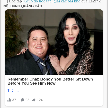
[Học tập]
Giúp đỡ học tập, giải các bài khó
của LeZink