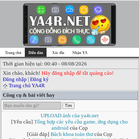
Trang chủ
Diễn đàn
Xóc đĩa
Nhận YA
Thời gian hiện tại: 00:40 - 08/08/2026
Xin chào, khách!
Hãy đăng nhập để tắt quảng cáo!
Đăng nhập
|
Đăng ký
Trang chủ YA4R
Công cụ & bài viết hay
Tìm
UPLOAD ảnh của ya4r.net
[Yêu cầu]
Tổng hợp các yêu cầu game, ứng dụng cho
android
của Cọp
[Giải đáp]
Bách khoa toàn thư
của Cọp