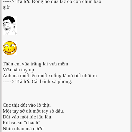
-----> Trả lời: Đồng hồ quả lắc có con chim báo
giờ
Thân em vừa trắng lại vừa mềm
Vừa bàn tay úp
Anh mà miết lên miết xuống là nó tiết nhớt ra
-----> Trả lời: Cái bánh xà phòng.
Cục thịt đút vào lỗ thịt,
Một tay sờ đít một tay sờ đầu.
Đút vào một lúc lâu lâu.
Rút ra cái "chách"
Nhìn nhau mà cười!