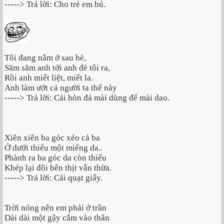
-----> Trả lời: Cho trẻ em bú.
Tôi đang nằm ở sau hè,
Săm săm anh tới anh đè tôi ra,
Rồi anh miết liệt, miết la.
Anh làm ướt cả người ta thế này
-----> Trả lời: Cái hòn đá mài dùng để mài dao.
Xiên xiên ba góc xéo cả ba
Ở dưới thiếu một miếng da..
Phành ra ba góc da còn thiếu
Khép lại đôi bên thịt vẫn thừa.
-----> Trả lời: Cái quạt giấy.
Trời nóng nên em phải ở trần
Dài dài một gậy cắm vào thân