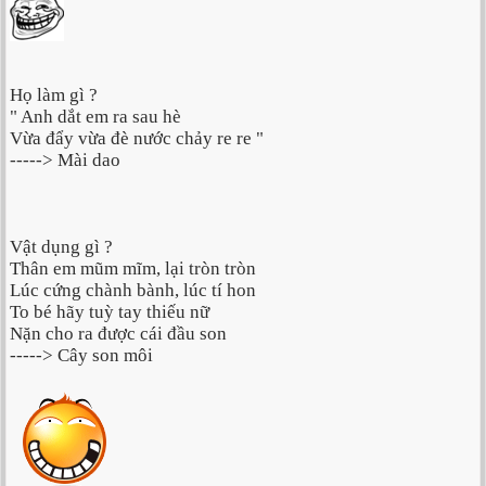
Họ làm gì ?
" Anh dắt em ra sau hè
Vừa đẩy vừa đè nước chảy re re "
-----> Mài dao
Vật dụng gì ?
Thân em mũm mĩm, lại tròn tròn
Lúc cứng chành bành, lúc tí hon
To bé hãy tuỳ tay thiếu nữ
Nặn cho ra được cái đầu son
-----> Cây son môi