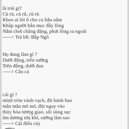
là trái gì?
Cù rù, củ rũ, cù rù
Khen ai lót ổ cho cu hắn nằm
Khắp người hắn mọc đầy lông
Nằm chơi chẳng đặng, phơi lông ra ngoài
-----> Trả lời: Bắp Ngô
Họ đang làm gì ?
Dưới động, trên sướng
Trên động, dưới đau
-----> Câu cá
cái gì ?
mình tròn vành vạch, đít bảnh bao
mân mân mó mó, đút ngay vào
thủy hỏa tương giao, sôi sùng sục
âm dương nhị khí, sướng làm sao
-----> Cái điếu cày